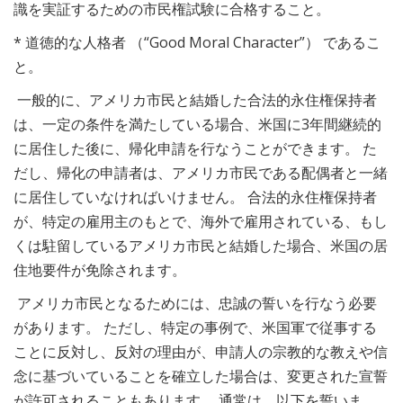
識を実証するための市民権試験に合格すること。
* 道徳的な人格者 （“Good Moral Character”） であるこ
と。
一般的に、アメリカ市民と結婚した合法的永住権保持者
は、一定の条件を満たしている場合、米国に3年間継続的
に居住した後に、帰化申請を行なうことができます。 た
だし、帰化の申請者は、アメリカ市民である配偶者と一緒
に居住していなければいけません。 合法的永住権保持者
が、特定の雇用主のもとで、海外で雇用されている、もし
くは駐留しているアメリカ市民と結婚した場合、米国の居
住地要件が免除されます。
アメリカ市民となるためには、忠誠の誓いを行なう必要
があります。 ただし、特定の事例で、米国軍で従事する
ことに反対し、反対の理由が、申請人の宗教的な教えや信
念に基づいていることを確立した場合は、変更された宣誓
が許可されることもあります。 通常は、以下を誓いま